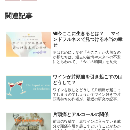
関連記事
🕊️今ここに生きるとは？ ― マイ
ンドフルネスで見つける本当の幸
せ
🌱はじめに：なぜ「今ここ」が大切なの
か私たちは、過去の後悔や未来への不安
にとらわれて、「今この瞬間」を見失い
がちです。しかし、本当の幸せや心の平
穏は、今ここにある現実の中にしか存在
しません。この考え方は、スピリチュア
ワインが片頭痛を引き起こすのは
ル思想だけでなく、心理学...
どうして？
ワインを飲むとどうして片頭痛が起こっ
てしまうのでしょうか？ワイン好きで片
頭痛持ちの作者が、最近の研究や記事か
ら探っていきます。
片頭痛とアルコールの関係
前回の投稿で、赤ワインに入っている成
分が頭痛を引き起こすということがわか