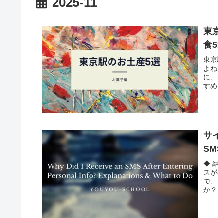
2025-11
東
食
東京
よね
に、
すめ
サ
S
◆ 
スが
で、
か？