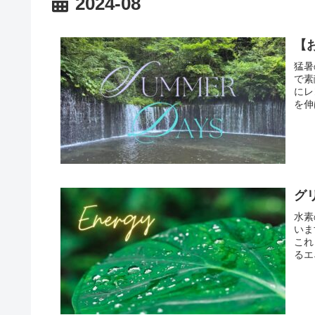
2024-08
【
猛暑
で素
にレ
を伸
グ
水素
いま
これ
るエ