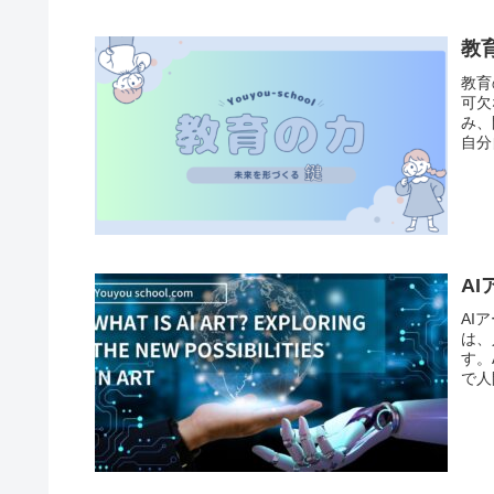
教
教育
可欠
み、
自分
A
AI
は、
す。
で人