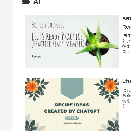
AI
BRI
Re
IEL
とい
後ま
ログ
Ch
はじ
ある
例を
と、