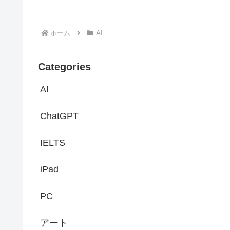
ホーム
AI
Categories
AI
ChatGPT
IELTS
iPad
PC
アート