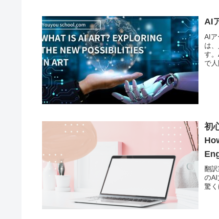
A
AI
は、
す。
で人
初
How
Eng
翻訳家
のA
驚く