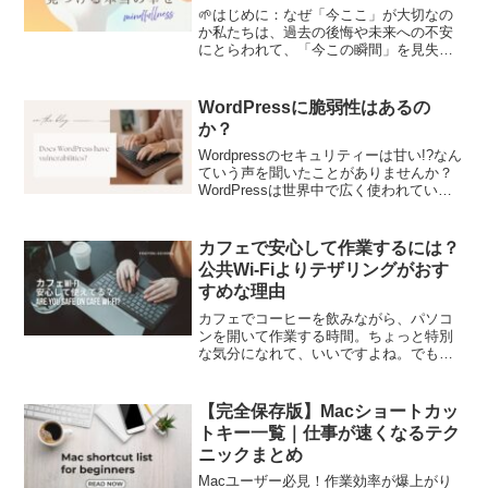
🌱はじめに：なぜ「今ここ」が大切なの
か私たちは、過去の後悔や未来への不安
にとらわれて、「今この瞬間」を見失い
がちです。しかし、本当の幸せや心の平
穏は、今ここにある現実の中にしか存在
しません。この考え方は、スピリチュア
WordPressに脆弱性はあるの
ル思想だけでなく、心理学...
か？
Wordpressのセキュリティーは甘い!?なん
ていう声を聞いたことがありませんか？
WordPressは世界中で広く使われている
コンテンツ管理システム（CMS）で、そ
の人気ゆえにサイバー攻撃のターゲット
になることも多いです。WordPres...
カフェで安心して作業するには？
公共Wi-Fiよりテザリングがおす
すめな理由
カフェでコーヒーを飲みながら、パソコ
ンを開いて作業する時間。ちょっと特別
な気分になれて、いいですよね。でも、
そんなときに気になるのが 「インターネ
ットはどうやってつなぐか」 というこ
と。カフェの無料Wi-Fiをそのまま使うの
【完全保存版】Macショートカッ
は便利ですが、じ...
トキー一覧｜仕事が速くなるテク
ニックまとめ
Macユーザー必見！作業効率が爆上がり