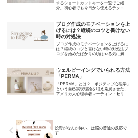
するショートカットキーを一覧でご紹
介。初心者でも今日から使えるテクニッ
ク満載！🧲 この記事はこんな人におすす
め！ Macを使っているけど、もっと効率
よく操作したい人 ショートカットを覚え
ブログ作成のモチベーションを上
て作業時間を短縮...
げるには？継続のコツと書けない
時の対処法
ブログ作成のモチベーションを上げるに
は？継続のコツと書けない時の対処法ブ
ログを始めたばかりの頃はやる気に満ち
ていたのに、時間が経つにつれてモチベ
ーションが下がり、「書けない…」「続
かない…」と悩んでいませんか？今回
ウェルビーイングでいられる方法
は、ブログ作成のモチベーシ...
「PERMA」
「PERMA」とは？「ポジティブ心理学」
という自己実現理論を唱え発展させた、
アメリカ人心理学者マーティン・セリン
グマン教授によって考案された指標のこ
と。人は以下の5つの要素を満たしている
と幸せである、とするもので、頭文字を
とって「PERMA...
投資がなんか怖い…は脳の普通の反応で
す