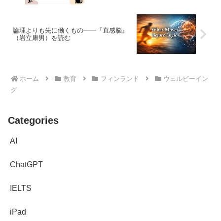
論理よりも先に働くもの——『直感脳』
（岩立康男）を読む
ホーム
教育
フィンランド
ウェルビーイン
グ
Categories
AI
ChatGPT
IELTS
iPad