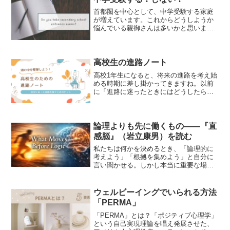
ます。本記事では、フ...
首都圏を中心として、中学受験する家庭
が増えています。これからどうしようか
悩んでいる親御さんは多いかと思いま
す。中学受験を経験した保護者が、その
メリット・デメリットをまとめたものを
お送りします。中学受験はなぜするので
しょうか？中学受験の動機 ...
高校生の進路ノート
高校1年生になると、将来の進路を考え始
める時期に差し掛かってきますね。以前
に「進路に迷ったときにはどうしたらよ
いか」という内容の投稿をしましたが、
今回は自分の考えを整理して決断してい
くために、ノートに書き出すということ
をご紹介します。自分の...
論理よりも先に働くもの——『直
感脳』（岩立康男）を読む
私たちは何かを決めるとき、「論理的に
考えよう」「根拠を集めよう」と自分に
言い聞かせる。しかし本当に重要な場面
ほど、最後に背中を押すのは直感ではな
いだろうか。岩立康男著『直感脳』は、
その感覚に明確な言葉と理論を与えてく
ウェルビーイングでいられる方法
れる一冊だ。直感は感覚で...
「PERMA」
「PERMA」とは？「ポジティブ心理学」
という自己実現理論を唱え発展させた、