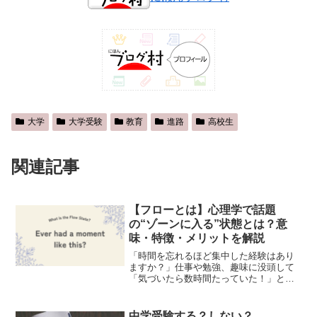
大学
大学受験
教育
進路
高校生
関連記事
【フローとは】心理学で話題
の“ゾーンに入る”状態とは？意
味・特徴・メリットを解説
「時間を忘れるほど集中した経験はあり
ますか？」仕事や勉強、趣味に没頭して
「気づいたら数時間たっていた！」とい
う経験は、多くの人にとって一度はある
でしょう。このような状態は、心理学の
分野で「フロー（flow）」と呼ばれてい
中学受験する？しない？