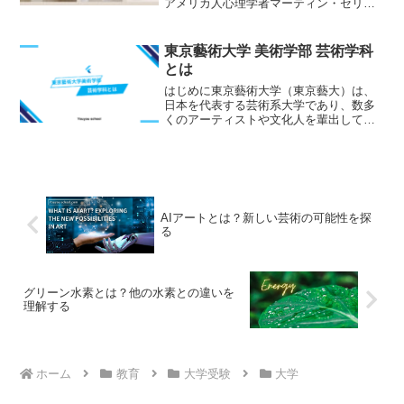
アメリカ人心理学者マーティン・セリン
グマン教授によって考案された指標のこ
と。人は以下の5つの要素を満たしている
と幸せである、とするもので、頭文字を
東京藝術大学 美術学部 芸術学科
とって「PERMA...
とは
はじめに東京藝術大学（東京藝大）は、
日本を代表する芸術系大学であり、数多
くのアーティストや文化人を輩出してい
ます。その中でも、美術学部芸術学科
は、美術史、美術理論、文化研究を専門
とし、芸術に関する深い理解と知識を提
供する学科です。芸術学科の...
AIアートとは？新しい芸術の可能性を探
る
グリーン水素とは？他の水素との違いを
理解する
ホーム
教育
大学受験
大学