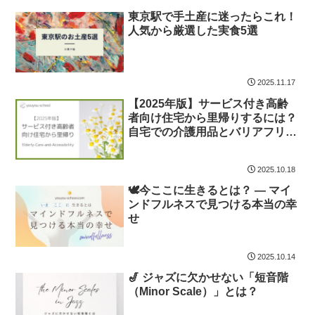
東京駅で手土産に迷ったらこれ！
人気から厳選した実食5選
2025.11.17
【2025年版】サービス付き高齢
者向け住宅から里帰りするには？
自宅での介護用品とバリアフリー
準備のポイント
2025.10.18
🕊️今ここに生きるとは？ ― マイ
ンドフルネスで見つける本当の幸
せ
2025.10.14
🎷 ジャズに欠かせない「短音階
（Minor Scale）」とは？