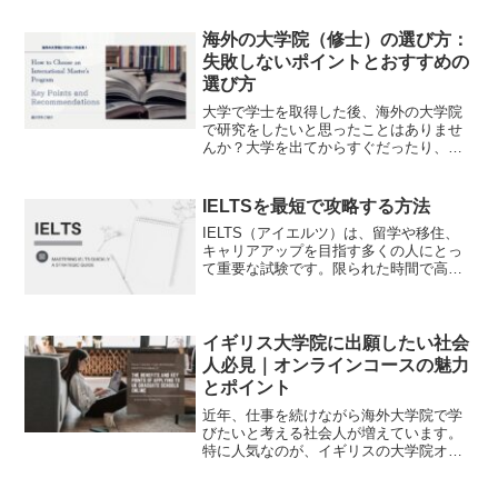
海外の大学院（修士）の選び方：
失敗しないポイントとおすすめの
選び方
大学で学士を取得した後、海外の大学院
で研究をしたいと思ったことはありませ
んか？大学を出てからすぐだったり、社
会人になってから学び直しだったり理由
は様々かもしれません。こちらでは海外
の大学院を選ぶポイントについてご紹介
IELTSを最短で攻略する方法
します。海外の大学院（修...
IELTS（アイエルツ）は、留学や移住、
キャリアアップを目指す多くの人にとっ
て重要な試験です。限られた時間で高得
点を取得するには、効率的な学習戦略が
不可欠です。この記事では、短期間で
IELTSスコアを向上させるための具体的
な方法を、ご紹介し...
イギリス大学院に出願したい社会
人必見｜オンラインコースの魅力
とポイント
近年、仕事を続けながら海外大学院で学
びたいと考える社会人が増えています。
特に人気なのが、イギリスの大学院オン
ラインコース。しかし、社会人でも出願
できるのか、どんな条件が必要なのか、