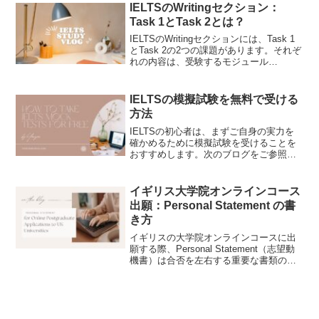
不安を感じる方も多いのではないでしょ
IELTSのWritingセクション：
うか？社会人がイギリス大...
Task 1とTask 2とは？
IELTSのWritingセクションには、Task 1
とTask 2の2つの課題があります。それぞ
れの内容は、受験するモジュール
（AcademicかGeneral Training）によっ
て少し異なります。📝【Academic
Module...
IELTSの模擬試験を無料で受ける
方法
IELTSの初心者は、まずご自身の実力を
確かめるために模擬試験を受けることを
おすすめします。次のブログをご参照く
ださい。無料で模擬試験が受けられる方
法があればうれしいですよね。以下で
は、IELTSの公式サイトが提供する無料
イギリス大学院オンラインコース
の模擬試験・練習素...
出願：Personal Statement の書
き方
イギリスの大学院オンラインコースに出
願する際、Personal Statement（志望動
機書）は合否を左右する重要な書類の一
つです。特に、オンラインコースは対面
のプログラムとは異なる特徴があるた
め、それに適したアプローチが求められ
ます。本...