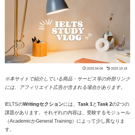
2025.04.06
2025.10.18
※本サイトで紹介している商品・サービス等の外部リンク
には、アフィリエイト広告が含まれる場合があります。
IELTSの
Writingセクション
には、
Task 1
と
Task 2
の2つの
課題があります。それぞれの内容は、受験するモジュール
（AcademicかGeneral Training）によって少し異なりま
す。