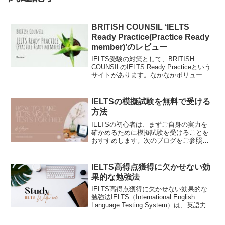
BRITISH COUNSIL ‘IELTS
Ready Practice(Practice Ready
member)’のレビュー
IELTS受験の対策として、BRITISH
COUNSILのIELTS Ready Practiceという
サイトがあります。なかなかボリューム
がありますが、ほぼ最後まで終わった段
階で、こちらのメリット・デメリットを
まとめたブログを作成しまし...
IELTSの模擬試験を無料で受ける
方法
IELTSの初心者は、まずご自身の実力を
確かめるために模擬試験を受けることを
おすすめします。次のブログをご参照く
ださい。無料で模擬試験が受けられる方
法があればうれしいですよね。以下で
は、IELTSの公式サイトが提供する無料
IELTS高得点獲得に欠かせない効
の模擬試験・練習素...
果的な勉強法
IELTS高得点獲得に欠かせない効果的な
勉強法IELTS（International English
Language Testing System）は、英語力を
評価する国際的な試験として、留学や移
住、キャリアアップを目指す多くの人に