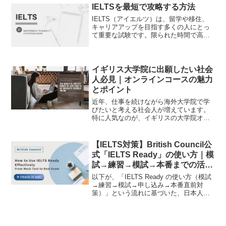
とって...
IELTSを最短で攻略する方法
IELTS（アイエルツ）は、留学や移住、
キャリアアップを目指す多くの人にとっ
て重要な試験です。限られた時間で高得
点を取得するには、効率的な学習戦略が
不可欠です。この記事では、短期間で
IELTSスコアを向上させるための具体的
な方法を、ご紹介し...
イギリス大学院に出願したい社会
人必見｜オンラインコースの魅力
とポイント
近年、仕事を続けながら海外大学院で学
びたいと考える社会人が増えています。
特に人気なのが、イギリスの大学院オン
ラインコース。しかし、社会人でも出願
できるのか、どんな条件が必要なのか、
不安を感じる方も多いのではないでしょ
【IELTS対策】British Council公
うか？社会人がイギリス大...
式「IELTS Ready」の使い方｜模
試→練習→模試→本番までの活用
法
以下が、「IELTS Ready の使い方（模試
→練習→模試→申し込み→本番直前対
策）」という流れに基づいた、日本人向
けのブログ記事です。受験者のリアルな
疑問に寄り添いながら、丁寧に説明して
います。IELTSの受験を考えているあな
たへ。「何...