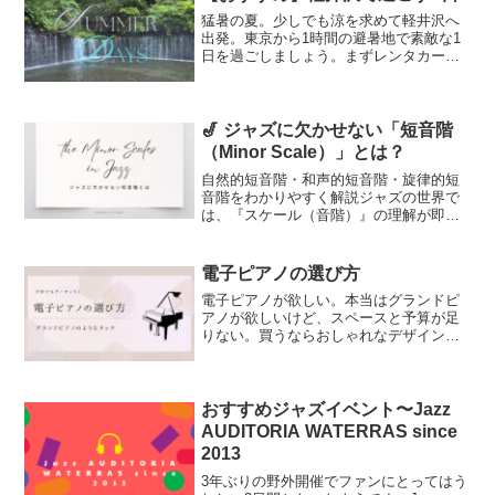
駅から東海道新幹線で名...
猛暑の夏。少しでも涼を求めて軽井沢へ
出発。東京から1時間の避暑地で素敵な1
日を過ごしましょう。まずレンタカー軽
井沢に着いたらすぐにレンタカーを借り
ましょう。雨が降っても移動も快適。遠
くまで足を伸ばせます。出典：「トヨタ
レンタカー軽井沢駅前店...
🎷 ジャズに欠かせない「短音階
（Minor Scale）」とは？
自然的短音階・和声的短音階・旋律的短
音階をわかりやすく解説ジャズの世界で
は、『スケール（音階）』の理解が即興
演奏やアドリブに欠かせません。その中
でも「短音階（マイナースケール / Minor
Scale）」は、ブルージーで深みのある響
電子ピアノの選び方
きを作...
電子ピアノが欲しい。本当はグランドピ
アノが欲しいけど、スペースと予算が足
りない。買うならおしゃれなデザインの
ものが欲しい。と思っている方いらっし
ゃるかと思います。そんな方におすすめ
の電子ピアノをご紹介します。※本サイ
トで紹介している商品・サ...
おすすめジャズイベント〜Jazz
AUDITORIA WATERRAS since
2013
3年ぶりの野外開催でファンにとってはう