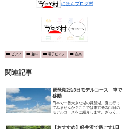
にほんブログ村
ピアノ
趣味
電子ピアノ
音楽
関連記事
琵琶湖2泊3日モデルコース 車で
移動
日本で一番大きな湖の琵琶湖。夏に行っ
てみませんか？ここでは東京発2泊3日の
モデルコースをご紹介します。ざっくり
とした経路は、「東京→名古屋→関ヶ原
→琵琶湖→比叡山→京都→東京」です。
東京駅から名古屋駅へまずは早朝に東京
【おすすめ】軽井沢で過ごす1日