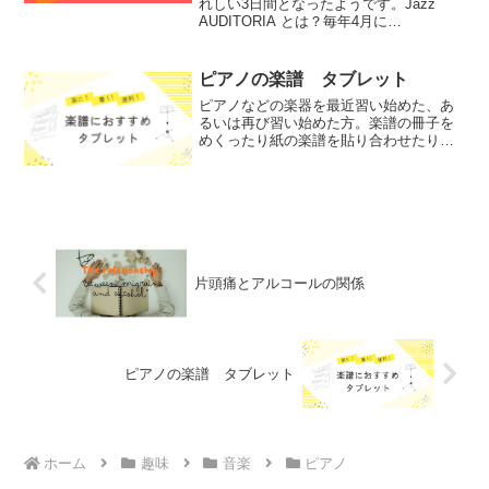
れしい3日間となったようです。Jazz
AUDITORIA とは？毎年4月に
WATERRAS で開催されるジャズイベン
トより身近に、より気軽に。音楽を愛す
る人々が、家族や仲間とともにライヴ・
ピアノの楽譜 タブレット
ミュージッ...
ピアノなどの楽器を最近習い始めた、あ
るいは再び習い始めた方。楽譜の冊子を
めくったり紙の楽譜を貼り合わせたりす
るのが大変だと思ったことはありません
か？そんなときに便利な機器をご紹介し
ます。実際に使用した感想です。楽譜に
最適な機器は多くの演奏家...
片頭痛とアルコールの関係
ピアノの楽譜 タブレット
ホーム
趣味
音楽
ピアノ