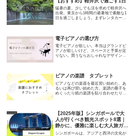
【おすすめ】軽井沢で過ごす1日
猛暑の夏。少しでも涼を求めて軽井沢へ
出発。東京から1時間の避暑地で素敵な1
日を過ごしましょう。まずレンタカー軽
井沢に着いたらすぐにレンタカーを借り
ましょう。雨が降っても移動も快適。遠
くまで足を伸ばせます。出典：「トヨタ
レンタカー軽井沢駅前店...
電子ピアノの選び方
電子ピアノが欲しい。本当はグランドピ
アノが欲しいけど、スペースと予算が足
りない。買うならおしゃれなデザインの
ものが欲しい。と思っている方いらっし
ゃるかと思います。そんな方におすすめ
の電子ピアノをご紹介します。※本サイ
トで紹介している商品・サ...
ピアノの楽譜 タブレット
ピアノなどの楽器を最近習い始めた、あ
るいは再び習い始めた方。楽譜の冊子を
めくったり紙の楽譜を貼り合わせたりす
るのが大変だと思ったことはありません
か？そんなときに便利な機器をご紹介し
ます。実際に使用した感想です。楽譜に
最適な機器は多くの演奏家...
【2025年版】シンガポールで大
人が行くべき観光スポット8選｜
静かに、優雅に楽しむ大人旅ガイ
ド
シンガポールは、アジアと西洋の文化が