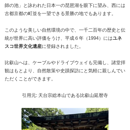
師の池」と詠われた日本一の琵琶湖を眼下に望み、西には
古都京都の町並を一望できる景勝の地でもあります。
このような美しい自然環境の中で、一千二百年の歴史と伝
統が世界に高い評価をうけ、平成６年（1994）には
ユネ
スコ世界文化遺産
に登録されました。
比叡山へは、ケーブルやドライブウェイも完備し、諸堂拝
観はもとより、自然散策や史蹟探訪にと気軽に親しんでい
ただくことができます。
引用元: 天台宗総本山である比叡山延暦寺