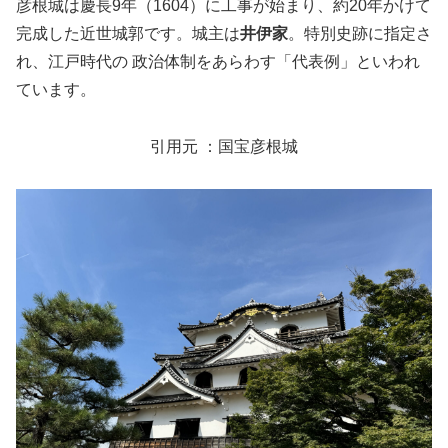
彦根城は慶長9年（1604）に工事が始まり、約20年かけて
完成した近世城郭です。城主は
井伊家
。特別史跡に指定さ
れ、江戸時代の 政治体制をあらわす「代表例」といわれ
ています。
引用元 ：国宝彦根城