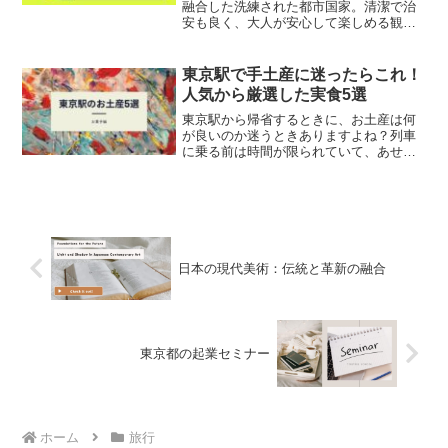
融合した洗練された都市国家。清潔で治
安も良く、大人が安心して楽しめる観光
地として近年さらに注目されています。
今回は、「シンガポール 行くべきスポッ
ト 大人 観光」をテーマに、落ち着いた時
東京駅で手土産に迷ったらこれ！
間を過ごしたい方へ...
人気から厳選した実食5選
東京駅から帰省するときに、お土産は何
が良いのか迷うときありますよね？列車
に乗る前は時間が限られていて、あせり
ます。そうなる前に、美味しいものをあ
らかじめ選んでおきましょう。ここで
は、おすすめをいくつかご紹介します。
※グランスタ東京のスタッフ...
日本の現代美術：伝統と革新の融合
東京都の起業セミナー
ホーム
旅行