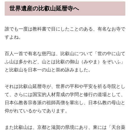
世界遺産の比叡山延暦寺へ
誰でも一度は教科書で目にしたことのある、有名なお寺で
すよね。
百人一首で有名な慈円は、比叡山について「世の中に山て
ふ山は多かれど、山とは比叡の御山（みやま）をぞいふ」
と比叡山を日本一の山と崇め詠みました。
それは比叡山延暦寺が、世界の平和や平安を祈る寺院とし
て、さらには国宝的人材育成の学問と修行の道場として、
日本仏教各宗各派の祖師高僧を輩出し、日本仏教の母山と
仰がれているからであります。
また比叡山は、京都と滋賀の県境にあり、東には「天台薬