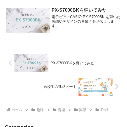
ゃるかと思います。そんな方におすすめ
の電子ピアノをご紹介します。※本サイ
トで紹介している商品・サ...
PX-S7000BKを弾いてみた
電子ピアノCASIO PX-S7000BK を弾いた
感想やデザインの素敵さをお伝えしま
す。
PX-S7000BKを弾いてみた
高校生の進路ノート
ホーム
趣味
音楽
楽譜
iPad