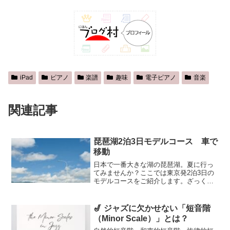
iPad
ピアノ
楽譜
趣味
電子ピアノ
音楽
関連記事
琵琶湖2泊3日モデルコース 車で
移動
日本で一番大きな湖の琵琶湖。夏に行っ
てみませんか？ここでは東京発2泊3日の
モデルコースをご紹介します。ざっくり
とした経路は、「東京→名古屋→関ヶ原
→琵琶湖→比叡山→京都→東京」です。
東京駅から名古屋駅へまずは早朝に東京
🎷 ジャズに欠かせない「短音階
駅から東海道新幹線で名...
（Minor Scale）」とは？