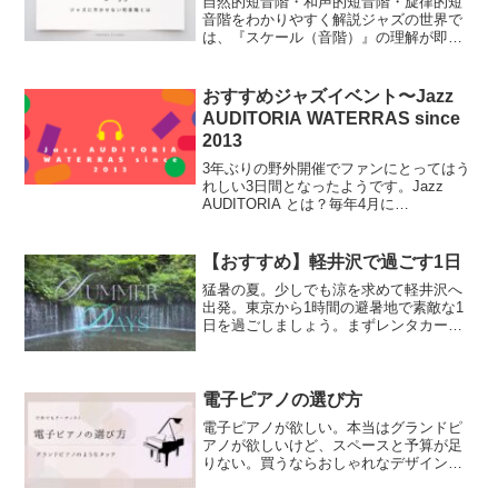
自然的短音階・和声的短音階・旋律的短
音階をわかりやすく解説ジャズの世界で
は、『スケール（音階）』の理解が即興
演奏やアドリブに欠かせません。その中
でも「短音階（マイナースケール / Minor
Scale）」は、ブルージーで深みのある響
おすすめジャズイベント〜Jazz
きを作...
AUDITORIA WATERRAS since
2013
3年ぶりの野外開催でファンにとってはう
れしい3日間となったようです。Jazz
AUDITORIA とは？毎年4月に
WATERRAS で開催されるジャズイベン
トより身近に、より気軽に。音楽を愛す
る人々が、家族や仲間とともにライヴ・
【おすすめ】軽井沢で過ごす1日
ミュージッ...
猛暑の夏。少しでも涼を求めて軽井沢へ
出発。東京から1時間の避暑地で素敵な1
日を過ごしましょう。まずレンタカー軽
井沢に着いたらすぐにレンタカーを借り
ましょう。雨が降っても移動も快適。遠
くまで足を伸ばせます。出典：「トヨタ
レンタカー軽井沢駅前店...
電子ピアノの選び方
電子ピアノが欲しい。本当はグランドピ
アノが欲しいけど、スペースと予算が足
りない。買うならおしゃれなデザインの
ものが欲しい。と思っている方いらっし